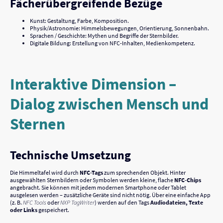
Fächerübergreifende Bezüge
Kunst: Gestaltung, Farbe, Komposition.
Physik/Astronomie: Himmelsbewegungen, Orientierung, Sonnenbahn.
Sprachen / Geschichte: Mythen und Begriffe der Sternbilder.
Digitale Bildung: Erstellung von NFC-Inhalten, Medienkompetenz.
Interaktive Dimension –
Dialog zwischen Mensch und
Sternen
Technische Umsetzung
Die Himmeltafel wird durch
NFC-Tags
zum sprechenden Objekt. Hinter
ausgewählten Sternbildern oder Symbolen werden kleine, flache
NFC-Chips
angebracht. Sie können mit jedem modernen Smartphone oder Tablet
ausgelesen werden – zusätzliche Geräte sind nicht nötig. Über eine einfache App
(z. B.
NFC Tools
oder
NXP TagWriter
) werden auf den Tags
Audiodateien, Texte
oder Links
gespeichert.