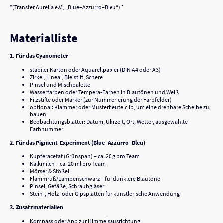
*(Transfer Aurelia e.V., „Blue–Azzurro–Bleu“) *
Materialliste
1. Für das Cyanometer
stabiler Karton oder Aquarellpapier (DIN A4 oder A3)
Zirkel, Lineal, Bleistift, Schere
Pinsel und Mischpalette
Wasserfarben oder Tempera-Farben in Blautönen und Weiß
Filzstifte oder Marker (zur Nummerierung der Farbfelder)
optional: Klammer oder Musterbeutelclip, um eine drehbare Scheibe zu
bauen
Beobachtungsblätter: Datum, Uhrzeit, Ort, Wetter, ausgewählte
Farbnummer
2. Für das Pigment-Experiment (Blue–Azzurro–Bleu)
Kupferacetat (Grünspan) – ca. 20 g pro Team
Kalkmilch – ca. 20 ml pro Team
Mörser & Stößel
Flammruß/Lampenschwarz – für dunklere Blautöne
Pinsel, Gefäße, Schraubgläser
Stein-, Holz- oder Gipsplatten für künstlerische Anwendung
3. Zusatzmaterialien
Kompass oder App zur Himmelsausrichtung