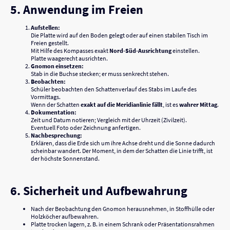
5. Anwendung im Freien
Aufstellen:
Die Platte wird auf den Boden gelegt oder auf einen stabilen Tisch im
Freien gestellt.
Mit Hilfe des Kompasses exakt
Nord-Süd-Ausrichtung
einstellen.
Platte waagerecht ausrichten.
Gnomon einsetzen:
Stab in die Buchse stecken; er muss senkrecht stehen.
Beobachten:
Schüler beobachten den Schattenverlauf des Stabs im Laufe des
Vormittags.
Wenn der Schatten
exakt auf die Meridianlinie fällt
, ist es
wahrer Mittag
.
Dokumentation:
Zeit und Datum notieren; Vergleich mit der Uhrzeit (Zivilzeit).
Eventuell Foto oder Zeichnung anfertigen.
Nachbesprechung:
Erklären, dass die Erde sich um ihre Achse dreht und die Sonne dadurch
scheinbar wandert. Der Moment, in dem der Schatten die Linie trifft, ist
der höchste Sonnenstand.
6. Sicherheit und Aufbewahrung
Nach der Beobachtung den Gnomon herausnehmen, in Stoffhülle oder
Holzköcher aufbewahren.
Platte trocken lagern, z. B. in einem Schrank oder Präsentationsrahmen