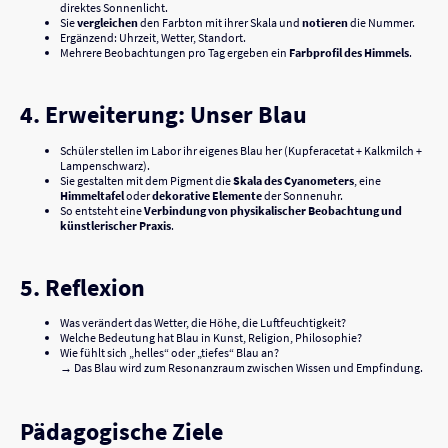
direktes Sonnenlicht.
Sie
vergleichen
den Farbton mit ihrer Skala und
notieren
die Nummer.
Ergänzend: Uhrzeit, Wetter, Standort.
Mehrere Beobachtungen pro Tag ergeben ein
Farbprofil des Himmels
.
4. Erweiterung: Unser Blau
Schüler stellen im Labor ihr eigenes Blau her (Kupferacetat + Kalkmilch +
Lampenschwarz).
Sie gestalten mit dem Pigment die
Skala des Cyanometers
, eine
Himmeltafel
oder
dekorative Elemente
der Sonnenuhr.
So entsteht eine
Verbindung von physikalischer Beobachtung und
künstlerischer Praxis
.
5. Reflexion
Was verändert das Wetter, die Höhe, die Luftfeuchtigkeit?
Welche Bedeutung hat Blau in Kunst, Religion, Philosophie?
Wie fühlt sich „helles“ oder „tiefes“ Blau an?
→ Das Blau wird zum Resonanzraum zwischen Wissen und Empfindung.
Pädagogische Ziele