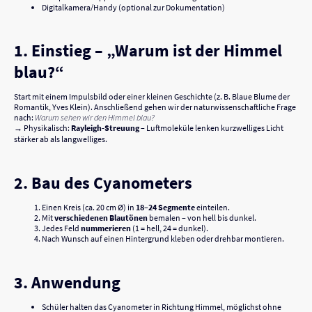
Digitalkamera/Handy (optional zur Dokumentation)
1. Einstieg – „Warum ist der Himmel
blau?“
Start mit einem Impulsbild oder einer kleinen Geschichte (z. B. Blaue Blume der
Romantik, Yves Klein). Anschließend gehen wir der naturwissenschaftliche Frage
nach:
Warum sehen wir den Himmel blau?
→ Physikalisch:
Rayleigh-Streuung
– Luftmoleküle lenken kurzwelliges Licht
stärker ab als langwelliges.
2. Bau des Cyanometers
Einen Kreis (ca. 20 cm Ø) in
18–24 Segmente
einteilen.
Mit
verschiedenen Blautönen
bemalen – von hell bis dunkel.
Jedes Feld
nummerieren
(1 = hell, 24 = dunkel).
Nach Wunsch auf einen Hintergrund kleben oder drehbar montieren.
3. Anwendung
Schüler halten das Cyanometer in Richtung Himmel, möglichst ohne