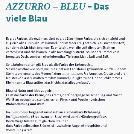
– Das
AZZURRO – BLEU
viele Blau
Es gibt Farben, die erzählen. Und es gibt
Blau
– jene Farbe, die sich entzieht und
zugleich alles umhüllt. Im Himmel und im Meer ereignet sich Blau nicht als Stoff,
sondern als
Lichtphänomen
: Es entsteht, weil die Luft die roten Strahlen
verschluckt und die blauen in alle Richtungen streut. So ist der Himmel kein
bemaltes Dach, sondern eine lebendige Tiefe aus Licht, Luft und Zeit.
Seit Jahrhunderten gilt Blau als die
Farbe der Sehnsucht
.
Sie war kostbar wie Gold, weil sie einst aus Lapislazuli gewonnen wurde – jenem
Stein „von jenseits des Meeres“, dem
ultramarinum
. Fra Angelico, Giotto und die
Meister von Assisi malten mit ihm Himmel, Heiligkeit und Unendlichkeit. Yves
Klein nannte Blau später „das Nichts, das alles umfasst“.
Blau ist Natur und Idee zugleich:
Es ist die
Farbe der Ferne
, des Atems, der Übergänge zwischen Tag und Nacht.
Wer Blau betrachtet, steht zwischen Physik und Poesie – zwischen
Wahrnehmung und Welt
.
Im
Cyanometer
begegnet uns das Blau als
messbare Erfahrung
.
Im
Pigmentlabor
(Blue–Azzurro–Bleu) wird es
mit Händen greifbar
.
Beide Wege führen zum gleichen Staunen:
dass Farbe selbst eine Brücke ist – zwischen Auge, Atmosphäre und
Vorstellungskraft.