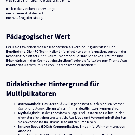
was euch verbindet, nicht das, was trennt.
Ich bin das Zeichen der Zwillinge –
mein Element ist die Luft,
mein Auftrag: der Dialog.“
Pädagogischer Wert
Der Dialog zwischen Mensch und Sternen als Verbindung aus Wissen und
Empfindung. Die NFC-Technik dient hier nicht nur der Information, sondern der
Resonanz
: Sie öffnet einen Raum, in dem Schüler ihre Gedanken, Träume und
Erkenntnisse in den Kosmos „einschreiben“, oder als Reflexion zum Thema „Was
könnte das Universum sich von uns Menschen wünschen?“.
Didaktischer Hintergrund für
Multiplikatoren
Astronomisch:
Das Sternbild Zwillinge besteht aus den hellen Sternen
Castor
und
Pollux
, die am Winterhimmel deutlich zu erkennen sind.
Mythologisch:
In der griechischen Sage sind Castor und Pollux Brüder –
einer sterblich, einer unsterblich. Aus Liebe und Verbundenheit durften
sie abwechselnd im Himmel und auf der Erde leben.
Innerer Bezug (IDGs):
Kommunikation, Empathie, Wahrnehmung des
Anderen.