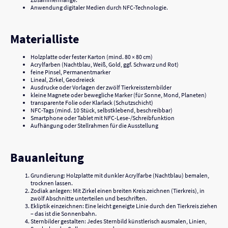
Anwendung digitaler Medien durch NFC-Technologie.
Materialliste
Holzplatte oder fester Karton (mind. 80 × 80 cm)
Acrylfarben (Nachtblau, Weiß, Gold, ggf. Schwarz und Rot)
feine Pinsel, Permanentmarker
Lineal, Zirkel, Geodreieck
Ausdrucke oder Vorlagen der zwölf Tierkreissternbilder
kleine Magnete oder bewegliche Marker (für Sonne, Mond, Planeten)
transparente Folie oder Klarlack (Schutzschicht)
NFC-Tags (mind. 10 Stück, selbstklebend, beschreibbar)
Smartphone oder Tablet mit NFC-Lese-/Schreibfunktion
Aufhängung oder Stellrahmen für die Ausstellung
Bauanleitung
Grundierung: Holzplatte mit dunkler Acrylfarbe (Nachtblau) bemalen,
trocknen lassen.
Zodiak anlegen: Mit Zirkel einen breiten Kreis zeichnen (Tierkreis), in
zwölf Abschnitte unterteilen und beschriften.
Ekliptik einzeichnen: Eine leicht geneigte Linie durch den Tierkreis ziehen
– das ist die Sonnenbahn.
Sternbilder gestalten: Jedes Sternbild künstlerisch ausmalen, Linien,