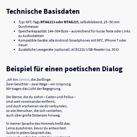
Technische Basisdaten
Typ: NFC-Tags
NTAG213 oder NTAG215
, selbstklebend, 25–30 mm
Durchmesser
Speicherkapazität: 144–504 Byte – ausreichend für kurze Texte oder Links
zu Audiodateien
Kompatible Geräte: alle Android-Smartphones mit NFC, iPhone 7 oder
neuer
Zusätzliche Lesegeräte (optional): ACR122U USB-Reader (ca. 30 €)
Beispiel für einen poetischen Dialog
„Ich bin
Gemini
, die Zwillinge.
Zwei Gesichter – zwei Wege – ein Ursprung.
Wir tragen das Licht der Begegnung.
Die Sterne, die du siehst – Castor und Pollux –
sind weit voneinander entfernt,
und doch erscheinen sie dir verbunden,
so wie Menschen, die sich verstehen,
auch über große Distanzen hinweg.
In meiner Sprache des Himmels heißt das:
Lerne zuzuhören, bevor du antwortest.
Suche in jedem Gespräch das,