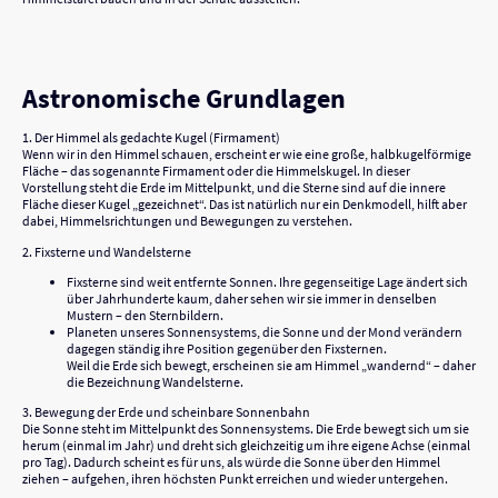
Astronomische Grundlagen
1. Der Himmel als gedachte Kugel (Firmament)
Wenn wir in den Himmel schauen, erscheint er wie eine große, halbkugelförmige
Fläche – das sogenannte Firmament oder die Himmelskugel. In dieser
Vorstellung steht die Erde im Mittelpunkt, und die Sterne sind auf die innere
Fläche dieser Kugel „gezeichnet“. Das ist natürlich nur ein Denkmodell, hilft aber
dabei, Himmelsrichtungen und Bewegungen zu verstehen.
2. Fixsterne und Wandelsterne
Fixsterne sind weit entfernte Sonnen. Ihre gegenseitige Lage ändert sich
über Jahrhunderte kaum, daher sehen wir sie immer in denselben
Mustern – den Sternbildern.
Planeten unseres Sonnensystems, die Sonne und der Mond verändern
dagegen ständig ihre Position gegenüber den Fixsternen.
Weil die Erde sich bewegt, erscheinen sie am Himmel „wandernd“ – daher
die Bezeichnung Wandelsterne.
3. Bewegung der Erde und scheinbare Sonnenbahn
Die Sonne steht im Mittelpunkt des Sonnensystems. Die Erde bewegt sich um sie
herum (einmal im Jahr) und dreht sich gleichzeitig um ihre eigene Achse (einmal
pro Tag). Dadurch scheint es für uns, als würde die Sonne über den Himmel
ziehen – aufgehen, ihren höchsten Punkt erreichen und wieder untergehen.