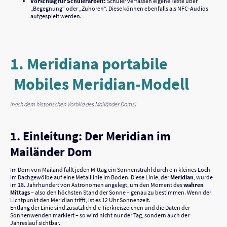
Vorschlag für Schülerarbeit:
Schüler verfassen eigene Texte über
„Begegnung“ oder „Zuhören“. Diese können ebenfalls als NFC-Audios
aufgespielt werden.
1. Meridiana portabile
Mobiles Meridian-Modell
(nach dem historischen Vorbild des Mailänder Doms)
1. Einleitung: Der Meridian im
Mailänder Dom
Im Dom von Mailand fällt jeden Mittag ein Sonnenstrahl durch ein kleines Loch
im Dachgewölbe auf eine Metalllinie im Boden. Diese Linie, der
Meridian
, wurde
im 18. Jahrhundert von Astronomen angelegt, um den Moment des
wahren
Mittags
– also den höchsten Stand der Sonne – genau zu bestimmen. Wenn der
Lichtpunkt den Meridian trifft, ist es 12 Uhr Sonnenzeit.
Entlang der Linie sind zusätzlich die Tierkreiszeichen und die Daten der
Sonnenwenden markiert – so wird nicht nur der Tag, sondern auch der
Jahreslauf sichtbar.