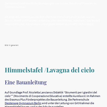
Die Himmelstafel macht die Bewegungen von Sonne, Mond und Planeten im
Tierkreis sichtbar.
Sie zeigt den Himmel aus der Sicht der Erde und erklärt anschaulich, warum
Sonne, Mond und Planeten scheinbar über den Himmel „wandern“. Das Modell
verbindet Kunst, Astronomie und digitale Medien durch NFC-Technologie.
Bild: KI generiert
Himmelstafel /Lavagna del cielo
Eine Bauanleitung
Auf Grundlage Prof. Nicoletta Lancianos Didaktik “Strumenti per i giardini del
cielo”* (Movimento di Cooperazione Educativa) erstellte Aurelia e.V. im Rahmen
des Erasmus Plus Förderprojektes die Bauanleitung. Die Partnerschule
Diesterweg-Gymnasium Berlin
wird unter der Leitung von Grit Krahmer die
Himmelstafel bauen und in der Schule ausstellen.