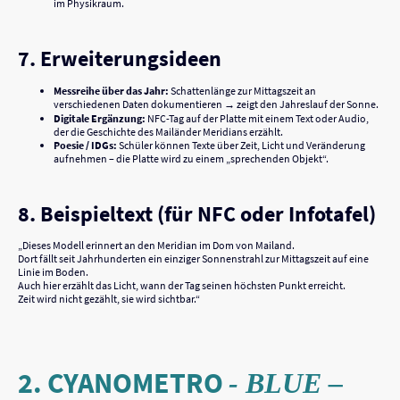
im Physikraum.
7. Erweiterungsideen
Messreihe über das Jahr:
Schattenlänge zur Mittagszeit an
verschiedenen Daten dokumentieren → zeigt den Jahreslauf der Sonne.
Digitale Ergänzung:
NFC-Tag auf der Platte mit einem Text oder Audio,
der die Geschichte des Mailänder Meridians erzählt.
Poesie / IDGs:
Schüler können Texte über Zeit, Licht und Veränderung
aufnehmen – die Platte wird zu einem „sprechenden Objekt“.
8. Beispieltext (für NFC oder Infotafel)
„Dieses Modell erinnert an den Meridian im Dom von Mailand.
Dort fällt seit Jahrhunderten ein einziger Sonnenstrahl zur Mittagszeit auf eine
Linie im Boden.
Auch hier erzählt das Licht, wann der Tag seinen höchsten Punkt erreicht.
Zeit wird nicht gezählt, sie wird sichtbar.“
2. CYANOMETRO
- BLUE –