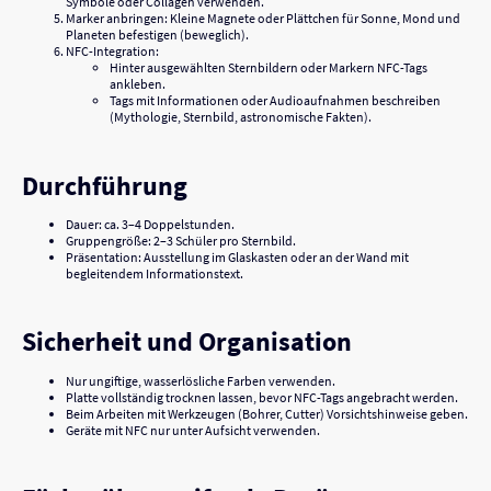
Symbole oder Collagen verwenden.
Marker anbringen: Kleine Magnete oder Plättchen für Sonne, Mond und
Planeten befestigen (beweglich).
NFC-Integration:
Hinter ausgewählten Sternbildern oder Markern NFC-Tags
ankleben.
Tags mit Informationen oder Audioaufnahmen beschreiben
(Mythologie, Sternbild, astronomische Fakten).
Durchführung
Dauer: ca. 3–4 Doppelstunden.
Gruppengröße: 2–3 Schüler pro Sternbild.
Präsentation: Ausstellung im Glaskasten oder an der Wand mit
begleitendem Informationstext.
Sicherheit und Organisation
Nur ungiftige, wasserlösliche Farben verwenden.
Platte vollständig trocknen lassen, bevor NFC-Tags angebracht werden.
Beim Arbeiten mit Werkzeugen (Bohrer, Cutter) Vorsichtshinweise geben.
Geräte mit NFC nur unter Aufsicht verwenden.