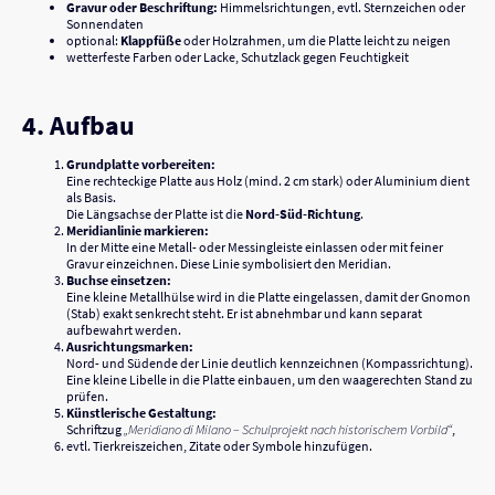
Gravur oder Beschriftung:
Himmelsrichtungen, evtl. Sternzeichen oder
Sonnendaten
optional:
Klappfüße
oder Holzrahmen, um die Platte leicht zu neigen
wetterfeste Farben oder Lacke, Schutzlack gegen Feuchtigkeit
4. Aufbau
Grundplatte vorbereiten:
Eine rechteckige Platte aus Holz (mind. 2 cm stark) oder Aluminium dient
als Basis.
Die Längsachse der Platte ist die
Nord-Süd-Richtung
.
Meridianlinie markieren:
In der Mitte eine Metall- oder Messingleiste einlassen oder mit feiner
Gravur einzeichnen. Diese Linie symbolisiert den Meridian.
Buchse einsetzen:
Eine kleine Metallhülse wird in die Platte eingelassen, damit der Gnomon
(Stab) exakt senkrecht steht. Er ist abnehmbar und kann separat
aufbewahrt werden.
Ausrichtungsmarken:
Nord- und Südende der Linie deutlich kennzeichnen (Kompassrichtung).
Eine kleine Libelle in die Platte einbauen, um den waagerechten Stand zu
prüfen.
Künstlerische Gestaltung:
Schriftzug
„Meridiano di Milano – Schulprojekt nach historischem Vorbild“
,
evtl. Tierkreiszeichen, Zitate oder Symbole hinzufügen.