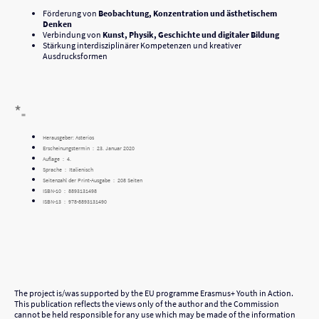
Förderung von
Beobachtung, Konzentration und ästhetischem
Denken
Verbindung von
Kunst, Physik, Geschichte und digitaler Bildung
Stärkung interdisziplinärer Kompetenzen und kreativer
Ausdrucksformen
*
=
Herausgeber: Asterios
Erscheinungstermin ‏ : ‎
23. Januar 2020
Auflage ‏ : ‎
4.
Sprache ‏ : ‎
Italienisch
Seitenzahl der Print-Ausgabe ‏ : ‎
208 Seiten
ISBN-10 ‏ : ‎
8893131498
ISBN-13 ‏ : ‎
978-8893131490
The project is/was supported by the EU programme Erasmus+ Youth in Action.
This publication reflects the views only of the author and the Commission
cannot be held responsible for any use which may be made of the information