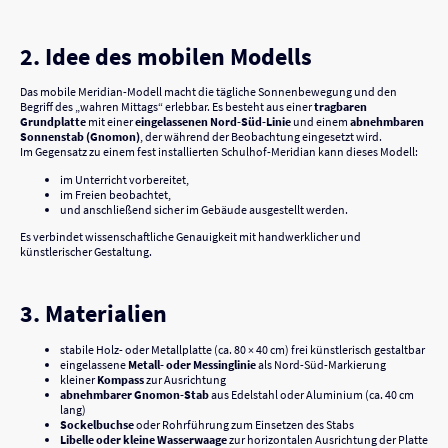
2. Idee des mobilen Modells
Das mobile Meridian-Modell macht die tägliche Sonnenbewegung und den
Begriff des „wahren Mittags“ erlebbar. Es besteht aus einer
tragbaren
Grundplatte
mit einer
eingelassenen Nord-Süd-Linie
und einem
abnehmbaren
Sonnenstab (Gnomon)
, der während der Beobachtung eingesetzt wird.
Im Gegensatz zu einem fest installierten Schulhof-Meridian kann dieses Modell:
im Unterricht vorbereitet,
im Freien beobachtet,
und anschließend sicher im Gebäude ausgestellt werden.
Es verbindet wissenschaftliche Genauigkeit mit handwerklicher und
künstlerischer Gestaltung.
3. Materialien
stabile Holz- oder Metallplatte (ca. 80 × 40 cm) frei künstlerisch gestaltbar
eingelassene
Metall- oder Messinglinie
als Nord-Süd-Markierung
kleiner
Kompass
zur Ausrichtung
abnehmbarer Gnomon-Stab
aus Edelstahl oder Aluminium (ca. 40 cm
lang)
Sockelbuchse
oder Rohrführung zum Einsetzen des Stabs
Libelle oder kleine Wasserwaage
zur horizontalen Ausrichtung der Platte